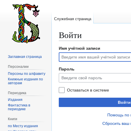
Служебная страница
Войти
Имя учётной записи
Перейти
Перейти
к
к
Заглавная страница
навигации
поиску
Персоналии
Пароль
Персоны по алфавиту
Книжные издания по
авторам
Оставаться в системе
Периодика
Издания
Войти
Фантастика в
периодике
Помощь по 
Книги
Сбросить ваш 
по Месту издания