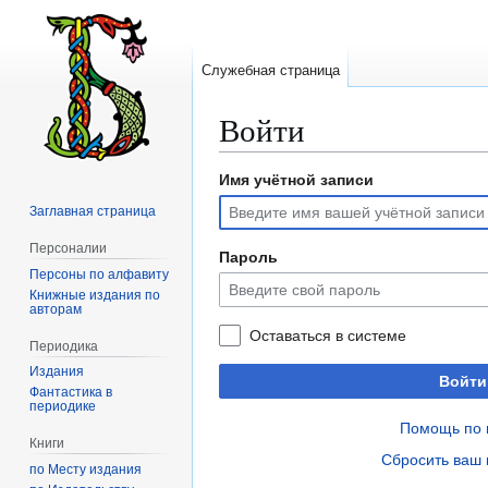
Служебная страница
Войти
Имя учётной записи
Перейти
Перейти
к
к
Заглавная страница
навигации
поиску
Персоналии
Пароль
Персоны по алфавиту
Книжные издания по
авторам
Оставаться в системе
Периодика
Издания
Войти
Фантастика в
периодике
Помощь по 
Книги
Сбросить ваш 
по Месту издания