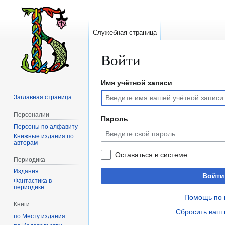
Служебная страница
Войти
Имя учётной записи
Перейти
Перейти
к
к
Заглавная страница
навигации
поиску
Персоналии
Пароль
Персоны по алфавиту
Книжные издания по
авторам
Оставаться в системе
Периодика
Издания
Войти
Фантастика в
периодике
Помощь по 
Книги
Сбросить ваш 
по Месту издания