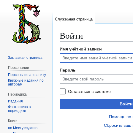
Служебная страница
Войти
Имя учётной записи
Перейти
Перейти
к
к
Заглавная страница
навигации
поиску
Персоналии
Пароль
Персоны по алфавиту
Книжные издания по
авторам
Оставаться в системе
Периодика
Издания
Войти
Фантастика в
периодике
Помощь по 
Книги
Сбросить ваш 
по Месту издания