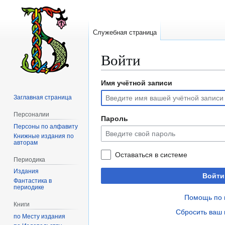
Служебная страница
Войти
Имя учётной записи
Перейти
Перейти
к
к
Заглавная страница
навигации
поиску
Персоналии
Пароль
Персоны по алфавиту
Книжные издания по
авторам
Оставаться в системе
Периодика
Издания
Войти
Фантастика в
периодике
Помощь по 
Книги
Сбросить ваш 
по Месту издания