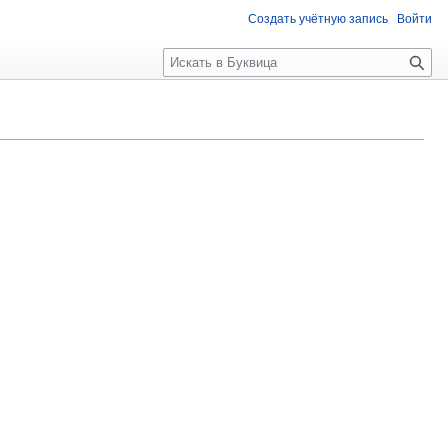
Создать учётную запись
Войти
П
о
и
с
к