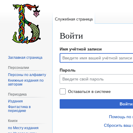
Служебная страница
Войти
Имя учётной записи
Перейти
Перейти
к
к
Заглавная страница
навигации
поиску
Персоналии
Пароль
Персоны по алфавиту
Книжные издания по
авторам
Оставаться в системе
Периодика
Издания
Войти
Фантастика в
периодике
Помощь по 
Книги
Сбросить ваш 
по Месту издания