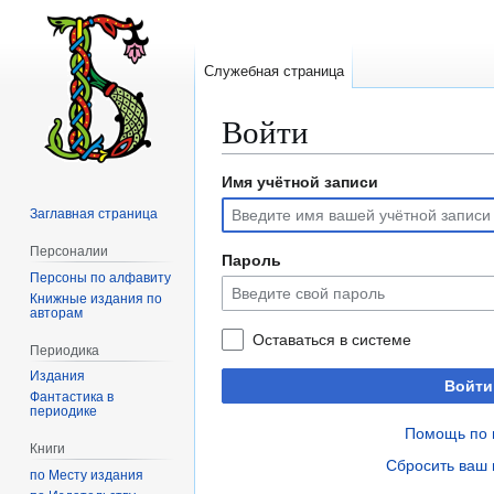
Служебная страница
Войти
Имя учётной записи
Перейти
Перейти
к
к
Заглавная страница
навигации
поиску
Персоналии
Пароль
Персоны по алфавиту
Книжные издания по
авторам
Оставаться в системе
Периодика
Издания
Войти
Фантастика в
периодике
Помощь по 
Книги
Сбросить ваш 
по Месту издания