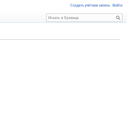
Создать учётную запись
Войти
П
о
и
с
к