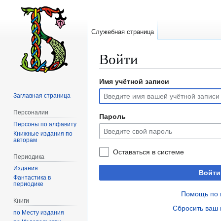
Служебная страница
Войти
Имя учётной записи
Перейти
Перейти
к
к
Заглавная страница
навигации
поиску
Персоналии
Пароль
Персоны по алфавиту
Книжные издания по
авторам
Оставаться в системе
Периодика
Издания
Войти
Фантастика в
периодике
Помощь по 
Книги
Сбросить ваш 
по Месту издания