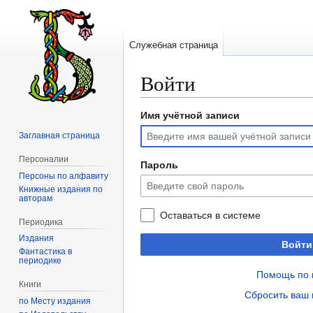
Служебная страница
Войти
Имя учётной записи
Перейти
Перейти
к
к
Заглавная страница
навигации
поиску
Персоналии
Пароль
Персоны по алфавиту
Книжные издания по
авторам
Оставаться в системе
Периодика
Издания
Войти
Фантастика в
периодике
Помощь по 
Книги
Сбросить ваш 
по Месту издания