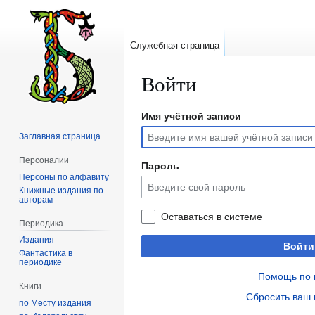
Служебная страница
Войти
Имя учётной записи
Перейти
Перейти
к
к
Заглавная страница
навигации
поиску
Персоналии
Пароль
Персоны по алфавиту
Книжные издания по
авторам
Оставаться в системе
Периодика
Издания
Войти
Фантастика в
периодике
Помощь по 
Книги
Сбросить ваш 
по Месту издания