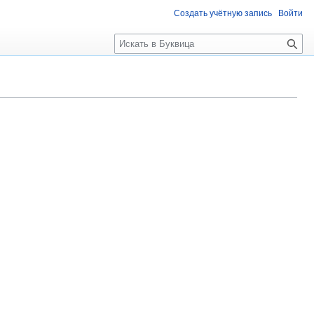
Создать учётную запись
Войти
П
о
и
с
к