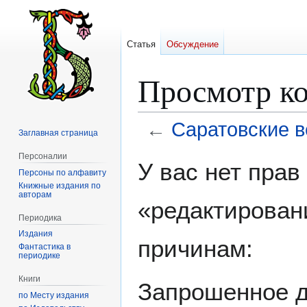
Статья
Обсуждение
Просмотр ко
←
Саратовские в
Заглавная страница
Персоналии
Перейти
Перейти
У вас нет пра
Персоны по алфавиту
к
к
Книжные издания по
навигации
поиску
авторам
«редактирован
Периодика
Издания
причинам:
Фантастика в
периодике
Книги
Запрошенное д
по Месту издания