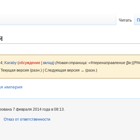
Читать
П
я
14;
Karaby
(
обсуждение
|
вклад
)
(Новая страница: «#перенаправление [[w:{{PA
 Текущая версия (разн.) | Следующая версия → (разн.)
ая империя
ована 7 февраля 2014 года в 08:13.
Отказ от ответственности