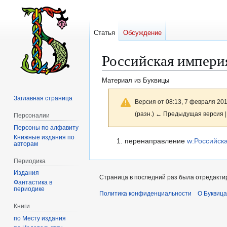
Статья
Обсуждение
Российская импери
Материал из Буквицы
Заглавная страница
Версия от 08:13, 7 февраля 20
(разн.) ← Предыдущая версия |
Персоналии
Персоны по алфавиту
Книжные издания по
Перейти
Перейти
перенаправление
w:Российск
авторам
к
к
Периодика
навигации
поиску
Издания
Страница в последний раз была отредактир
Фантастика в
периодике
Политика конфиденциальности
О Буквица
Книги
по Месту издания