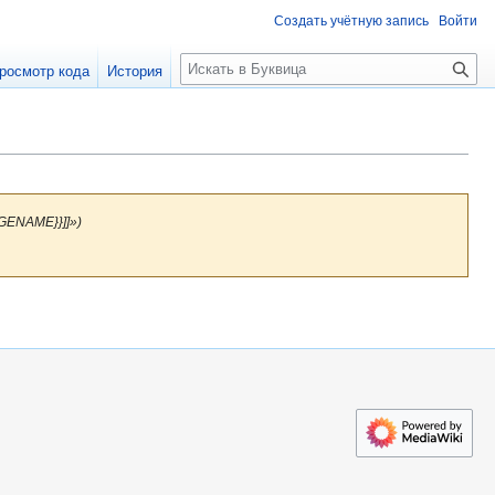
Создать учётную запись
Войти
П
росмотр кода
История
о
и
с
к
GENAME}}]]»)