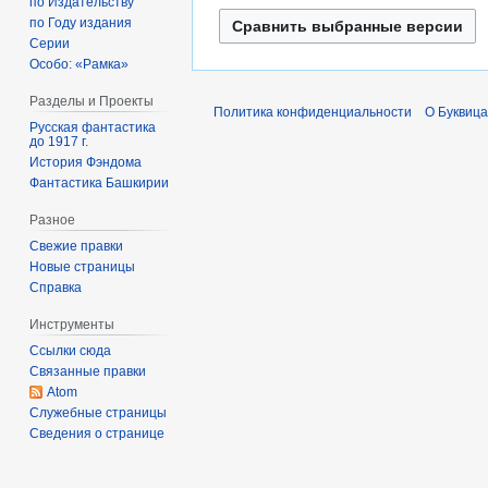
а
по Издательству
р
и
по Году издания
л
а
Серии
с
я
л
Особо: «Рамка»
а
2
я
н
0
Разделы и Проекты
2
Политика конфиденциальности
О Буквица
и
2
0
Русская фантастика
до 1917 г.
я
2
2
История Фэндома
п
2
Фантастика Башкирии
р
а
Разное
в
Свежие правки
к
Новые страницы
и
Справка
Инструменты
Ссылки сюда
Связанные правки
Atom
Служебные страницы
Сведения о странице