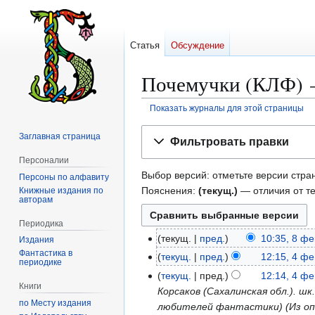
Статья
Обсуждение
Почемучки (КЛФ) 
Показать журналы для этой страницы
Перейти
Перейти
Заглавная страница
Фильтровать правки
к
к
Персоналии
навигации
поиску
Выбор версий: отметьте версии стран
Персоны по алфавиту
Пояснения:
(текущ.)
— отличия от т
Книжные издания по
авторам
Периодика
текущ.
пред.
10:35, 8 ф
8
Издания
Н
Фантастика в
ф
текущ.
пред.
12:15, 4 ф
4
периодике
е
е
ф
текущ.
пред.
12:14, 4 ф
т
в
Книги
е
Корсаков (Сахалинская обл.). ш
о
р
по Месту издания
в
любителей фантастики) (Из оп
п