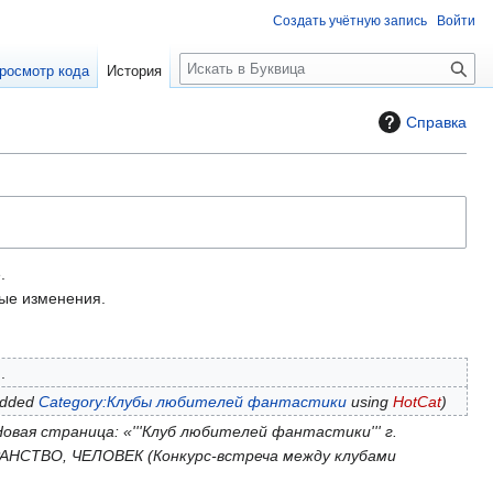
Создать учётную запись
Войти
П
росмотр кода
История
о
и
Справка
с
к
.
е изменения.
dded
Category:Клубы любителей фантастики
using
HotCat
овая страница: «'''Клуб любителей фантастики''' г.
ОСТРАНСТВО, ЧЕЛОВЕК (Конкурс-встреча между клубами