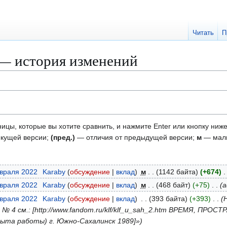
Читать
П
— история изменений
ицы, которые вы хотите сравнить, и нажмите Enter или кнопку ниже
екущей версии;
(пред.)
— отличия от предыдущей версии;
м
— малы
евраля 2022
Karaby
обсуждение
вклад
м
1142 байта
+674
евраля 2022
Karaby
обсуждение
вклад
м
468 байт
+75
a
евраля 2022
Karaby
обсуждение
вклад
393 байта
+393
Н
к. № 4 см.: [http://www.fandom.ru/klf/klf_u_sah_2.htm ВРЕМЯ, ПР
ыта работы) г. Южно-Сахалинск 1989]»