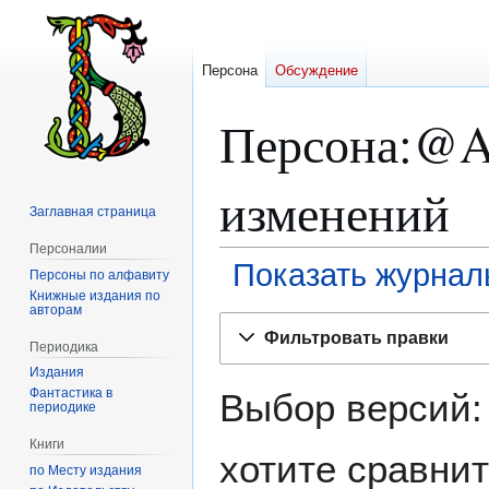
Персона
Обсуждение
Персона:@A
изменений
Заглавная страница
Персоналии
Показать журнал
Персоны по алфавиту
Книжные издания по
авторам
Перейти
Перейти
Фильтровать правки
к
к
Периодика
навигации
поиску
Издания
Фантастика в
Выбор версий:
периодике
Книги
хотите сравнит
по Месту издания