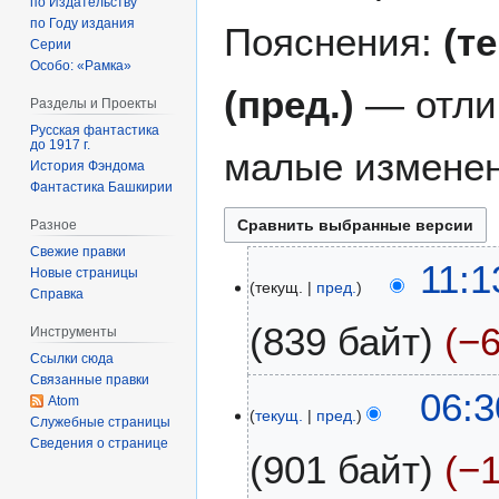
по Издательству
по Году издания
Пояснения:
(т
Серии
Особо: «Рамка»
(пред.)
— отли
Разделы и Проекты
Русская фантастика
до 1917 г.
малые изменен
История Фэндома
Фантастика Башкирии
Разное
Свежие правки
7
11:1
Новые страницы
текущ.
пред.
д
Справка
е
839 байт
−
Инструменты
к
Ссылки сюда
а
Связанные правки
Н
б
1
06:3
Atom
е
р
текущ.
пред.
9
Служебные страницы
т
я
я
Сведения о странице
901 байт
−
о
2
н
п
0
в