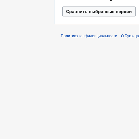
2
к
0
и
2
1
Политика конфиденциальности
О Буквица