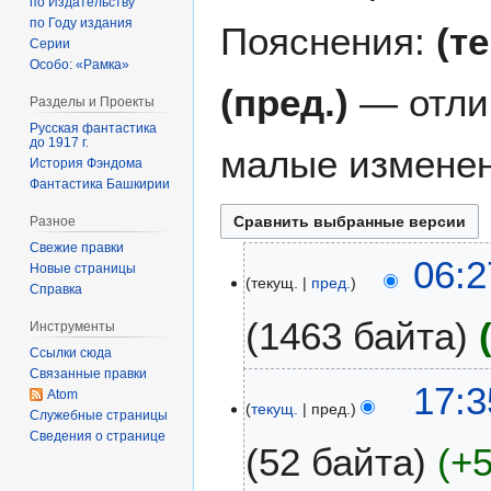
по Издательству
по Году издания
Пояснения:
(т
Серии
Особо: «Рамка»
(пред.)
— отли
Разделы и Проекты
Русская фантастика
до 1917 г.
малые изменен
История Фэндома
Фантастика Башкирии
Разное
Свежие правки
1
06:2
Новые страницы
текущ.
пред.
9
Справка
я
1463 байта
Инструменты
н
Ссылки сюда
в
Связанные правки
а
1
17:3
Atom
р
текущ.
пред.
1
Служебные страницы
я
д
Сведения о странице
52 байта
+
2
е
0
к