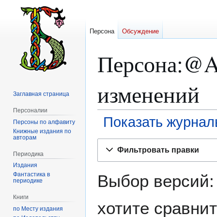
Персона
Обсуждение
Персона:@A
изменений
Заглавная страница
Персоналии
Показать журнал
Персоны по алфавиту
Книжные издания по
авторам
Перейти
Перейти
Фильтровать правки
к
к
Периодика
навигации
поиску
Издания
Фантастика в
Выбор версий:
периодике
Книги
хотите сравнит
по Месту издания