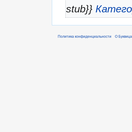
2
а
stub}}
Катего
2
б
р
я
2
0
Политика конфиденциальности
О Буквица
2
1