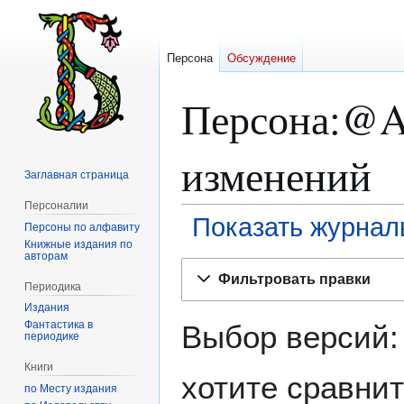
Персона
Обсуждение
Персона:@A
изменений
Заглавная страница
Персоналии
Показать журнал
Персоны по алфавиту
Книжные издания по
авторам
Перейти
Перейти
Фильтровать правки
к
к
Периодика
навигации
поиску
Издания
Фантастика в
Выбор версий:
периодике
Книги
хотите сравнит
по Месту издания