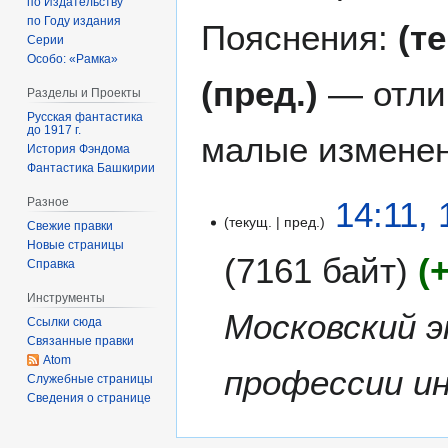
по Издательству
по Году издания
Пояснения:
(т
Серии
Особо: «Рамка»
(пред.)
— отли
Разделы и Проекты
Русская фантастика
до 1917 г.
малые изменен
История Фэндома
Фантастика Башкирии
1
14:11,
Разное
текущ.
пред.
1
Свежие правки
д
Новые страницы
7161 байт
Справка
е
к
Инструменты
а
Московский 
Ссылки сюда
б
Связанные правки
р
Atom
профессии ин
я
Служебные страницы
Сведения о странице
2
0
2