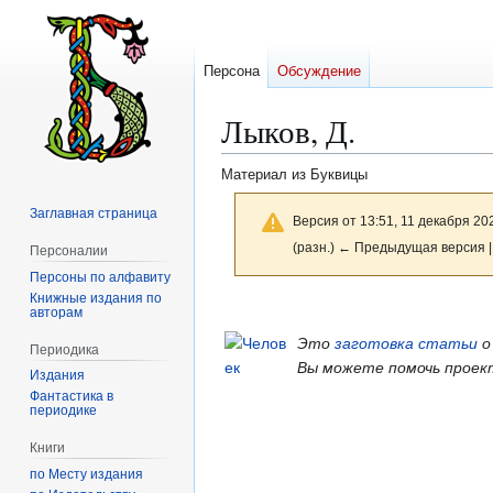
Персона
Обсуждение
Лыков, Д.
Материал из Буквицы
Заглавная страница
Версия от 13:51, 11 декабря 20
(разн.) ← Предыдущая версия |
Персоналии
Персоны по алфавиту
Книжные издания по
Перейти
Перейти
авторам
к
к
Это
заготовка статьи
о
Периодика
навигации
поиску
Вы можете помочь проек
Издания
Фантастика в
периодике
Книги
по Месту издания