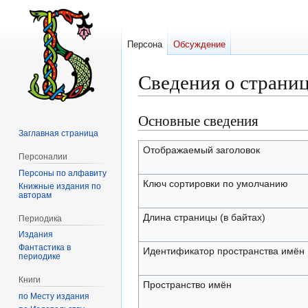
Персона
Обсуждение
Сведения о страни
Основные сведения
Перейти
Перейти
к
к
Заглавная страница
навигации
поиску
Отображаемый заголовок
Персоналии
Персоны по алфавиту
Ключ сортировки по умолчанию
Книжные издания по
авторам
Длина страницы (в байтах)
Периодика
Издания
Фантастика в
Идентификатор пространства имён
периодике
Книги
Пространство имён
по Месту издания