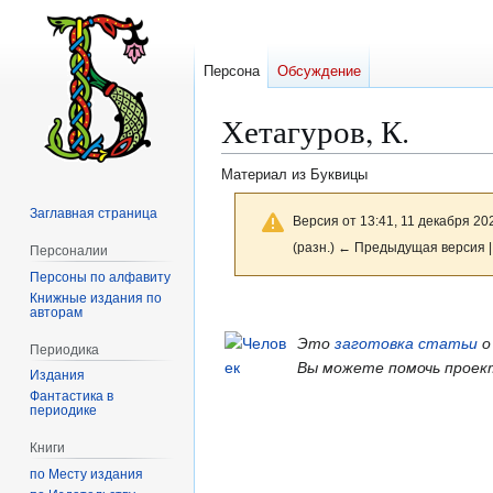
Персона
Обсуждение
Хетагуров, К.
Материал из Буквицы
Заглавная страница
Версия от 13:41, 11 декабря 20
(разн.) ← Предыдущая версия |
Персоналии
Персоны по алфавиту
Книжные издания по
Перейти
Перейти
авторам
к
к
Это
заготовка статьи
о
Периодика
навигации
поиску
Вы можете помочь проек
Издания
Фантастика в
периодике
Книги
по Месту издания