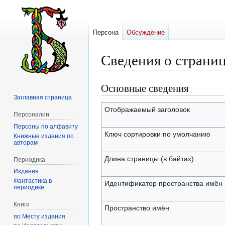
Персона
Обсуждение
Сведения о страни
Основные сведения
Перейти
Перейти
к
к
Заглавная страница
навигации
поиску
Отображаемый заголовок
Персоналии
Персоны по алфавиту
Ключ сортировки по умолчанию
Книжные издания по
авторам
Длина страницы (в байтах)
Периодика
Издания
Фантастика в
Идентификатор пространства имён
периодике
Книги
Пространство имён
по Месту издания