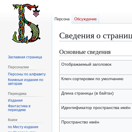
Персона
Обсуждение
Сведения о страни
Основные сведения
Перейти
Перейти
к
к
Заглавная страница
навигации
поиску
Отображаемый заголовок
Персоналии
Персоны по алфавиту
Ключ сортировки по умолчанию
Книжные издания по
авторам
Длина страницы (в байтах)
Периодика
Издания
Фантастика в
Идентификатор пространства имён
периодике
Книги
Пространство имён
по Месту издания