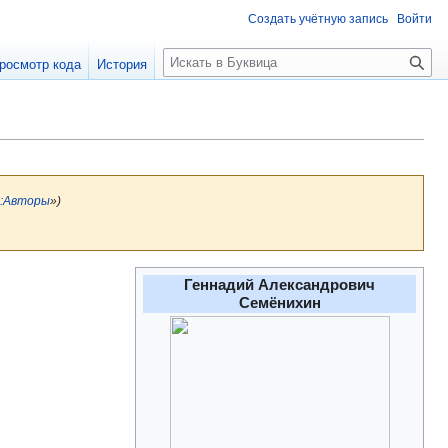
Создать учётную запись
Войти
П
росмотр кода
История
о
и
с
к
:Авторы
»)
Геннадий Александрович
Семёнихин