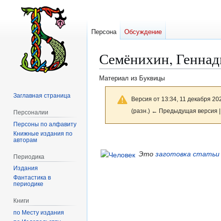
Персона
Обсуждение
Семёнихин, Геннад
Материал из Буквицы
Заглавная страница
Версия от 13:34, 11 декабря 20
(разн.) ← Предыдущая версия |
Персоналии
Персоны по алфавиту
Книжные издания по
Перейти
Перейти
авторам
к
к
Это
заготовка статьи
Периодика
навигации
поиску
Издания
Фантастика в
периодике
Книги
по Месту издания