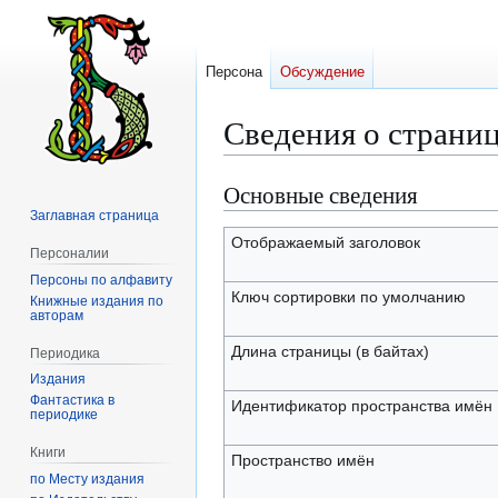
Персона
Обсуждение
Сведения о страни
Основные сведения
Перейти
Перейти
к
к
Заглавная страница
навигации
поиску
Отображаемый заголовок
Персоналии
Персоны по алфавиту
Ключ сортировки по умолчанию
Книжные издания по
авторам
Длина страницы (в байтах)
Периодика
Издания
Фантастика в
Идентификатор пространства имён
периодике
Книги
Пространство имён
по Месту издания