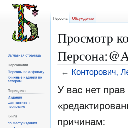
Персона
Обсуждение
Просмотр ко
Персона:@A
Заглавная страница
Персоналии
←
Конторович, Л
Персоны по алфавиту
Книжные издания по
авторам
Перейти
Перейти
У вас нет пра
к
к
Периодика
навигации
поиску
Издания
«редактирован
Фантастика в
периодике
Книги
причинам:
по Месту издания