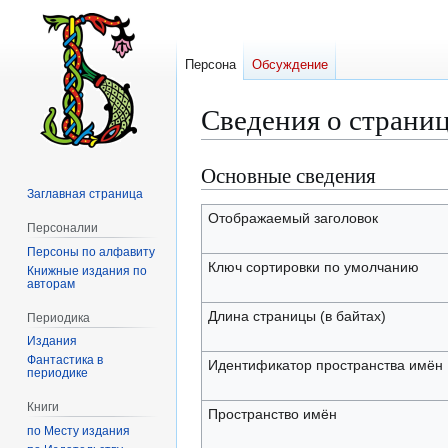
Персона
Обсуждение
Сведения о страни
Основные сведения
Перейти
Перейти
к
к
Заглавная страница
навигации
поиску
Отображаемый заголовок
Персоналии
Персоны по алфавиту
Ключ сортировки по умолчанию
Книжные издания по
авторам
Длина страницы (в байтах)
Периодика
Издания
Фантастика в
Идентификатор пространства имён
периодике
Книги
Пространство имён
по Месту издания