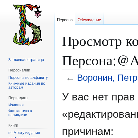
Персона
Обсуждение
Просмотр ко
Персона:@A
Заглавная страница
Персоналии
←
Воронин, Петр
Персоны по алфавиту
Книжные издания по
авторам
Перейти
Перейти
У вас нет пра
к
к
Периодика
навигации
поиску
Издания
«редактирован
Фантастика в
периодике
Книги
причинам:
по Месту издания