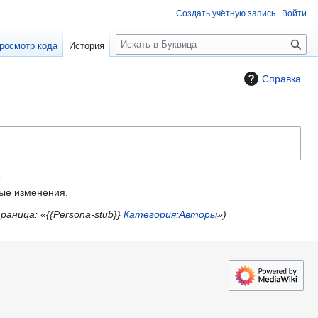
Создать учётную запись
Войти
П
росмотр кода
История
о
и
Справка
с
к
.
е изменения.
раница: «{{Persona-stub}}
Категория:Авторы
»