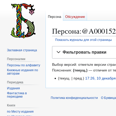
Персона
Обсуждение
Персона:@A000152
Показать журналы для этой страницы
Перейти
Перейти
Заглавная страница
Фильтровать правки
к
к
Персоналии
навигации
поиску
Выбор версий: отметьте версии стран
Персоны по алфавиту
Пояснения:
(текущ.)
— отличия от т
Книжные издания по
авторам
текущ.
пред.
17:26, 10 декабр
1
Периодика
0
Издания
д
Фантастика в
е
периодике
Политика конфиденциальности
О Буквица
к
Книги
а
по Месту издания
б