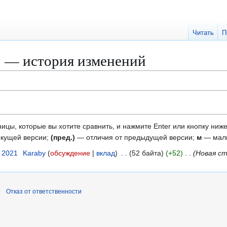
Читать
П
 — история изменений
ицы, которые вы хотите сравнить, и нажмите Enter или кнопку ниже
екущей версии;
(пред.)
— отличия от предыдущей версии;
м
— малы
я 2021
Karaby
обсуждение
вклад
52 байта
+52
Новая ст
Отказ от ответственности