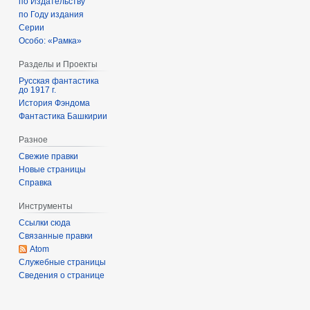
по Издательству
р
по Году издания
я
Серии
2
Особо: «Рамка»
0
Разделы и Проекты
2
Русская фантастика
1
до 1917 г.
История Фэндома
Фантастика Башкирии
Разное
Свежие правки
Новые страницы
Справка
Инструменты
Ссылки сюда
Связанные правки
Atom
Служебные страницы
Сведения о странице