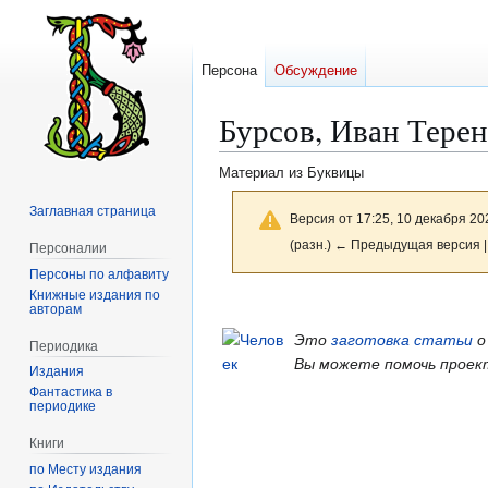
Персона
Обсуждение
Бурсов, Иван Тере
Материал из Буквицы
Заглавная страница
Версия от 17:25, 10 декабря 20
(разн.) ← Предыдущая версия |
Персоналии
Персоны по алфавиту
Книжные издания по
Перейти
Перейти
авторам
к
к
Это
заготовка статьи
о
Периодика
навигации
поиску
Вы можете помочь проек
Издания
Фантастика в
периодике
Книги
по Месту издания