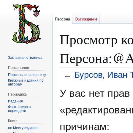
Персона
Обсуждение
Просмотр ко
Персона:@A
Заглавная страница
Персоналии
←
Бурсов, Иван 
Персоны по алфавиту
Книжные издания по
авторам
Перейти
Перейти
У вас нет пра
к
к
Периодика
навигации
поиску
Издания
«редактирован
Фантастика в
периодике
Книги
причинам:
по Месту издания