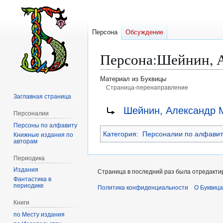
Персона
Обсуждение
Персона
:
Шейнин, 
Материал из Буквицы
Страница-перенаправление
Заглавная страница
Перейти
Перейти
Перенаправление на:
Шейнин, Александр 
Персоналии
к
к
Персоны по алфавиту
навигации
поиску
Категория
:
Персоналии по алфавит
Книжные издания по
авторам
Периодика
Издания
Страница в последний раз была отредактир
Фантастика в
периодике
Политика конфиденциальности
О Буквица
Книги
по Месту издания