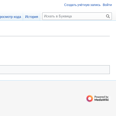
Создать учётную запись
Войти
П
росмотр кода
История
о
и
с
к