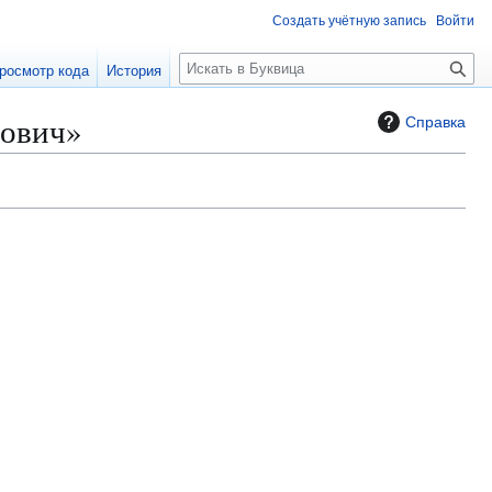
Создать учётную запись
Войти
П
росмотр кода
История
о
и
дович»
Справка
с
к