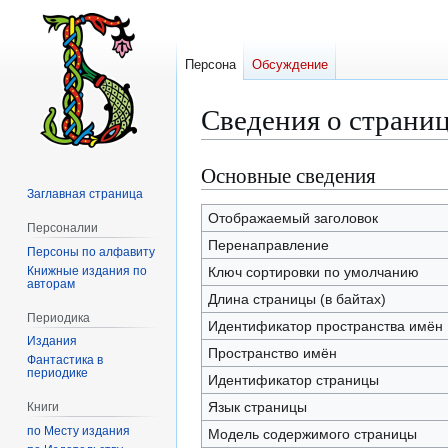
Персона
Обсуждение
Сведения о страни
Основные сведения
Перейти
Перейти
к
к
Заглавная страница
навигации
поиску
Отображаемый заголовок
Персоналии
Перенаправление
Персоны по алфавиту
Книжные издания по
Ключ сортировки по умолчанию
авторам
Длина страницы (в байтах)
Периодика
Идентификатор пространства имён
Издания
Пространство имён
Фантастика в
периодике
Идентификатор страницы
Язык страницы
Книги
по Месту издания
Модель содержимого страницы