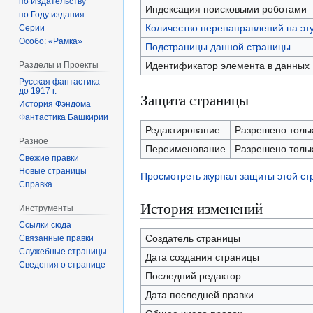
по Издательству
Индексация поисковыми роботами
по Году издания
Количество перенаправлений на эт
Серии
Особо: «Рамка»
Подстраницы данной страницы
Идентификатор элемента в данных
Разделы и Проекты
Русская фантастика
до 1917 г.
Защита страницы
История Фэндома
Фантастика Башкирии
Редактирование
Разрешено тольк
Разное
Переименование
Разрешено тольк
Свежие правки
Новые страницы
Просмотреть журнал защиты этой с
Справка
История изменений
Инструменты
Ссылки сюда
Создатель страницы
Связанные правки
Служебные страницы
Дата создания страницы
Сведения о странице
Последний редактор
Дата последней правки