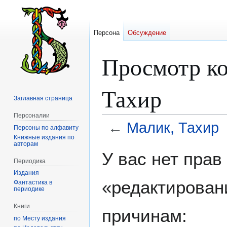
Персона
Обсуждение
Просмотр ко
Тахир
Заглавная страница
Персоналии
←
Малик, Тахир
Персоны по алфавиту
Книжные издания по
авторам
Перейти
Перейти
У вас нет пра
к
к
Периодика
навигации
поиску
Издания
«редактирован
Фантастика в
периодике
Книги
причинам:
по Месту издания