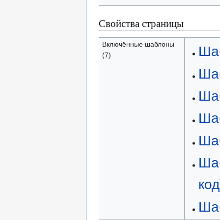
Свойства страницы
Включённые шаблоны
Ша
(7)
Шаб
Шаб
Ша
Ша
Ша
код
Ша