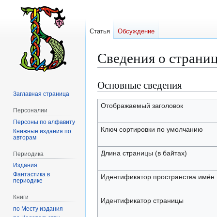
Статья
Обсуждение
Сведения о страни
Основные сведения
Перейти
Перейти
к
к
Заглавная страница
навигации
поиску
Отображаемый заголовок
Персоналии
Персоны по алфавиту
Ключ сортировки по умолчанию
Книжные издания по
авторам
Длина страницы (в байтах)
Периодика
Издания
Фантастика в
Идентификатор пространства имён
периодике
Книги
Идентификатор страницы
по Месту издания