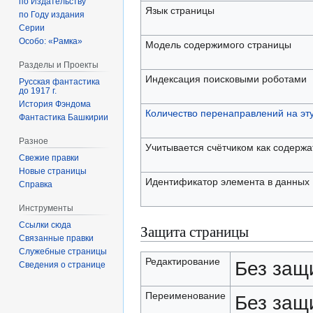
по Издательству
Язык страницы
по Году издания
Серии
Особо: «Рамка»
Модель содержимого страницы
Разделы и Проекты
Индексация поисковыми роботами
Русская фантастика
до 1917 г.
История Фэндома
Количество перенаправлений на эт
Фантастика Башкирии
Разное
Учитывается счётчиком как содерж
Свежие правки
Новые страницы
Идентификатор элемента в данных
Справка
Инструменты
Ссылки сюда
Защита страницы
Связанные правки
Служебные страницы
Редактирование
Без защ
Сведения о странице
Переименование
Без защ