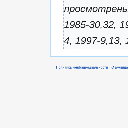
и
просмотрены 
с
а
н
1985-30,32, 1
и
я
4, 1997-9,13,
п
р
а
в
к
Политика конфиденциальности
О Буквица
и