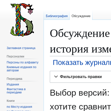
Библиография
Обсуждение
Обсуждение
история изм
Заглавная страница
Персоналии
Показать журнал
Персоны по алфавиту
Книжные издания по
авторам
Перейти
Перейти
Фильтровать правки
к
к
Периодика
навигации
поиску
Издания
Фантастика в
Выбор версий:
периодике
Книги
хотите сравнит
по Месту издания