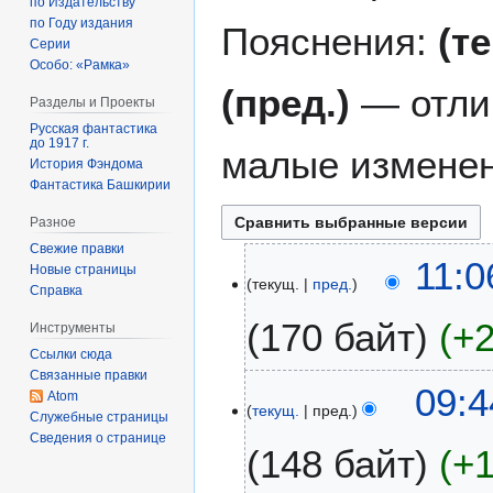
по Издательству
по Году издания
Пояснения:
(т
Серии
Особо: «Рамка»
(пред.)
— отли
Разделы и Проекты
Русская фантастика
до 1917 г.
малые изменен
История Фэндома
Фантастика Башкирии
Разное
Свежие правки
2
11:0
Новые страницы
текущ.
пред.
4
Справка
и
170 байт
+
Инструменты
ю
Ссылки сюда
н
Связанные правки
Н
я
09:4
Atom
е
2
текущ.
пред.
Служебные страницы
т
0
Сведения о странице
148 байт
+
о
2
п
5