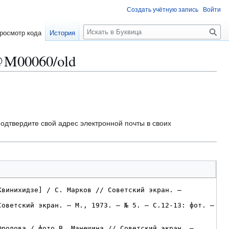
Создать учётную запись
Войти
П
росмотр кода
История
о
и
@M00060/old
с
к
одтвердите свой адрес электронной почты в своих