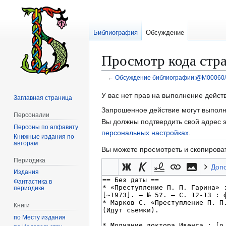
Библиография
Обсуждение
Просмотр кода ст
←
Обсуждение библиографии:@M00060/
Перейти
Перейти
У вас нет прав на выполнение дейс
Заглавная страница
к
к
Запрошенное действие могут выполня
Персоналии
навигации
поиску
Вы должны подтвердить свой адрес э
Персоны по алфавиту
персональных настройках
.
Книжные издания по
авторам
Вы можете просмотреть и скопироват
Периодика
Доп
Издания
Фантастика в
периодике
Книги
по Месту издания