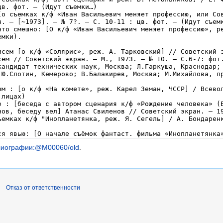
лиографии:@M00060/old
.
Отказ от ответственности