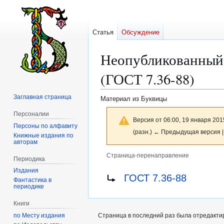
Статья
Обсуждение
Неопубликованный 
(ГОСТ 7.36-88)
Заглавная страница
Материал из Буквицы
Персоналии
Версия от 06:00, 19 января 201
Персоны по алфавиту
(разн.) ← Предыдущая версия |
Книжные издания по
авторам
Страница-перенаправление
Периодика
Издания
Перейти
Перейти
Перенаправление на:
ГОСТ 7.36-88
Фантастика в
к
к
периодике
навигации
поиску
Книги
по Месту издания
Страница в последний раз была отредактир