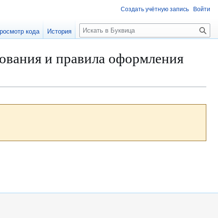
Создать учётную запись
Войти
П
росмотр кода
История
о
и
ования и правила оформления
с
к