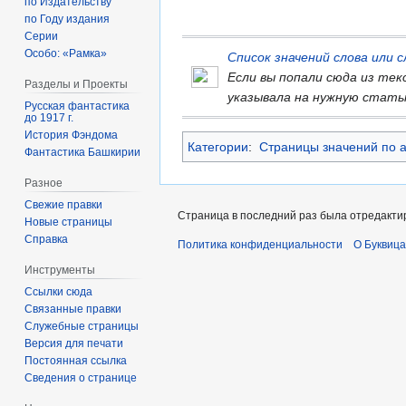
по Издательству
по Году издания
Серии
Особо: «Рамка»
Список значений слова или
Если вы попали сюда из те
Разделы и Проекты
указывала на нужную стать
Русская фантастика
до 1917 г.
История Фэндома
Категории
:
Страницы значений по 
Фантастика Башкирии
Разное
Свежие правки
Страница в последний раз была отредактир
Новые страницы
Справка
Политика конфиденциальности
О Буквица
Инструменты
Ссылки сюда
Связанные правки
Служебные страницы
Версия для печати
Постоянная ссылка
Сведения о странице