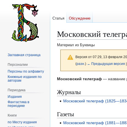
Статья
Обсуждение
Московский телегр
Материал из Буквицы
Заглавная страница
Версия от 07:29, 13 февраля 2
(
разн.
)
← Предыдущая версия
|
Персоналии
Персоны по алфавиту
Книжные издания по
Перейти
Перейти
Московский телеграф
— название 
авторам
к
к
Журналы
Периодика
навигации
поиску
Издания
Московский телеграф (1825—183
Фантастика в
периодике
Газеты
Книги
по Месту издания
Московский телеграф (1881—188