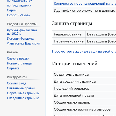
по Издательству
Количество перенаправлений на эт
по Году издания
Идентификатор элемента в данных
Серии
Особо: «Рамка»
Защита страницы
Разделы и Проекты
Русская фантастика
до 1917 г.
Редактирование
Без защиты (бес
История Фэндома
Переименование
Без защиты (бес
Фантастика Башкирии
Просмотреть журнал защиты этой с
Разное
Свежие правки
История изменений
Новые страницы
Справка
Создатель страницы
Инструменты
Дата создания страницы
Ссылки сюда
Последний редактор
Связанные правки
Служебные страницы
Дата последней правки
Сведения о странице
Общее число правок
Общее число различных авторов