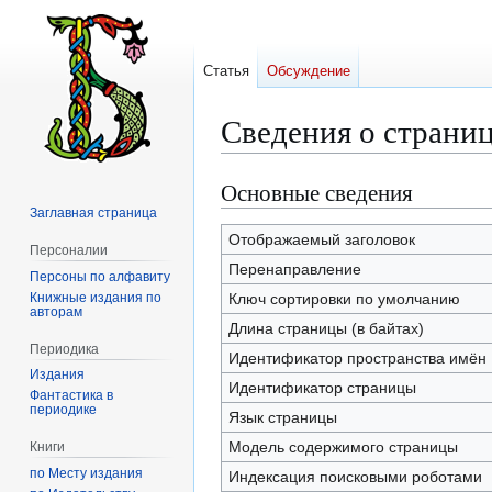
Статья
Обсуждение
Сведения о страниц
Основные сведения
Перейти
Перейти
к
к
Заглавная страница
навигации
поиску
Отображаемый заголовок
Персоналии
Перенаправление
Персоны по алфавиту
Книжные издания по
Ключ сортировки по умолчанию
авторам
Длина страницы (в байтах)
Периодика
Идентификатор пространства имён
Издания
Идентификатор страницы
Фантастика в
периодике
Язык страницы
Модель содержимого страницы
Книги
по Месту издания
Индексация поисковыми роботами