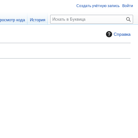
Создать учётную запись
Войти
П
росмотр кода
История
о
и
Справка
с
к