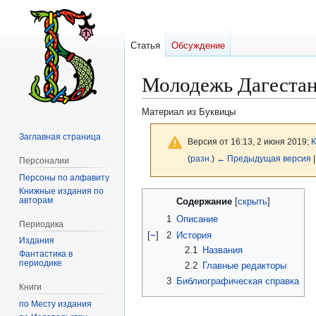
Статья
Обсуждение
Молодежь Дагеста
Материал из Буквицы
Заглавная страница
Версия от 16:13, 2 июня 2019;
K
(
разн.
)
← Предыдущая версия
|
Персоналии
Персоны по алфавиту
Книжные издания по
Перейти
Перейти
авторам
Содержание
к
к
1
Описание
Периодика
навигации
поиску
[
−
]
2
История
Издания
2.1
Названия
Фантастика в
периодике
2.2
Главные редакторы
3
Библиографическая справка
Книги
по Месту издания