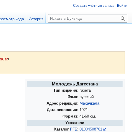
Создать учётную запись
Войти
П
росмотр кода
История
о
и
с
к
otCat
)
Молодежь Дагестана
Тип издания:
газета
Язык:
русский
Адрес редакции:
Махачкала
Дата основания:
1921
Формат:
41-60 см.
Указатели
Каталог
РГБ
:
01004508701