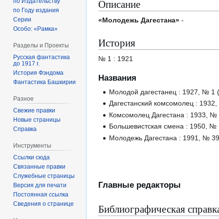
Описание
по Издательству
по Году издания
Серии
«Молодежь Дагестана»
-
Особо: «Рамка»
История
Разделы и Проекты
Русская фантастика
№ 1 : 1921
до 1917 г.
История Фэндома
Названия
Фантастика Башкирии
Молодой дагестанец : 1927, № 1 (5 
Разное
Дагестанский комсомолец : 1932, 
Свежие правки
Комсомолец Дагестана : 1933, № 35
Новые страницы
Большевистская смена : 1950, № 1 
Справка
Молодежь Дагестана : 1991, № 39 
Инструменты
Ссылки сюда
Связанные правки
Служебные страницы
Главные редакторы
Версия для печати
Постоянная ссылка
Сведения о странице
Библиографическая справк