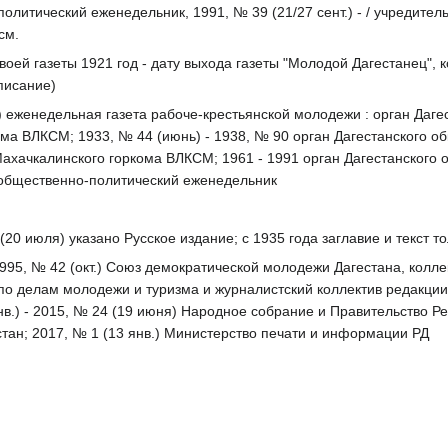
олитический еженедельник, 1991, № 39 (21/27 сент.) - / учредител
см.
оей газеты 1921 год - дату выхода газеты "Молодой Дагестанец", к
описание)
кт.) еженедельная газета рабоче-крестьянской молодежи : орган Даг
ма ВЛКСМ; 1933, № 44 (июнь) - 1938, № 90 орган Дагестанского об
Махачкалинского горкома ВЛКСМ; 1961 - 1991 орган Дагестанского о
- общественно-политический еженедельник
(20 июля) указано Русское издание; с 1935 года заглавие и текст т
1995, № 42 (окт.) Союз демократической молодежи Дагестана, коллек
по делам молодежи и туризма и журналистский коллектив редакции; 
нв.) - 2015, № 24 (19 июня) Народное собрание и Правительство Ре
стан; 2017, № 1 (13 янв.) Министерство печати и информации РД