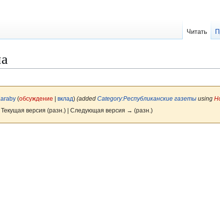
Читать
П
на
araby
(
обсуждение
|
вклад
)
(added
Category:Республиканские газеты
using
H
 Текущая версия (разн.) | Следующая версия → (разн.)