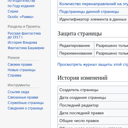
по Издательству
Количество перенаправлений на эт
по Году издания
Подстраницы данной страницы
Серии
Особо: «Рамка»
Идентификатор элемента в данных
Разделы и Проекты
Защита страницы
Русская фантастика
до 1917 г.
История Фэндома
Редактирование
Разрешено тольк
Фантастика Башкирии
Переименование
Разрешено тольк
Разное
Просмотреть журнал защиты этой с
Свежие правки
Новые страницы
Справка
История изменений
Инструменты
Создатель страницы
Ссылки сюда
Дата создания страницы
Связанные правки
Служебные страницы
Последний редактор
Сведения о странице
Дата последней правки
Общее число правок