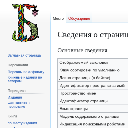
Место
Обсуждение
Сведения о страни
Основные сведения
Перейти
Перейти
к
к
Заглавная страница
навигации
поиску
Отображаемый заголовок
Персоналии
Ключ сортировки по умолчанию
Персоны по алфавиту
Книжные издания по
Длина страницы (в байтах)
авторам
Идентификатор пространства имён
Периодика
Пространство имён
Издания
Идентификатор страницы
Фантастика в
периодике
Язык страницы
Модель содержимого страницы
Книги
по Месту издания
Индексация поисковыми роботами