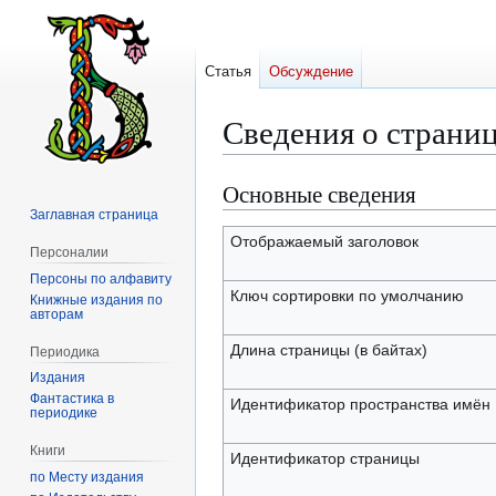
Статья
Обсуждение
Сведения о страниц
Основные сведения
Перейти
Перейти
к
к
Заглавная страница
навигации
поиску
Отображаемый заголовок
Персоналии
Персоны по алфавиту
Ключ сортировки по умолчанию
Книжные издания по
авторам
Длина страницы (в байтах)
Периодика
Издания
Фантастика в
Идентификатор пространства имён
периодике
Книги
Идентификатор страницы
по Месту издания