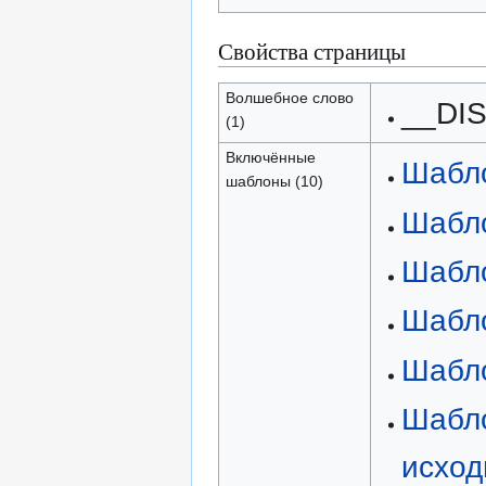
Свойства страницы
Волшебное слово
__DI
(1)
Включённые
Шабло
шаблоны (10)
Шаблон
Шабло
Шабло
Шабло
Шабло
исход