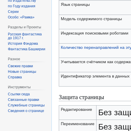
по Издательству
Язык страницы
по Году издания
Серии
Особо: «Рамка»
Модель содержимого страницы
Разделы и Проекты
Индексация поисковыми роботами
Русская фантастика
до 1917 г.
История Фэндома
Количество перенаправлений на эт
Фантастика Башкирии
Разное
Учитывается счётчиком как содерж
Свежие правки
Новые страницы
Идентификатор элемента в данных
Справка
Инструменты
Ссылки сюда
Защита страницы
Связанные правки
Служебные страницы
Редактирование
Без защ
Сведения о странице
Переименование
Без защ