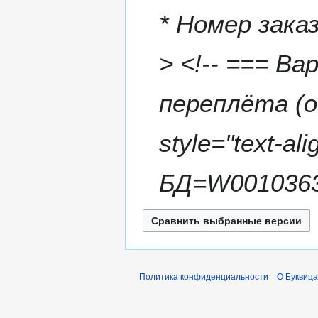
0
* Номер зака
2
3
> <!-- === В
переплёта (о
style="text-ali
БД=W0010363|
Политика конфиденциальности
О Буквица