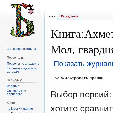
Книга
Обсуждение
Книга:Ахмет
Мол. гварди
Заглавная страница
Персоналии
Показать журнал
Персоны по алфавиту
Книжные издания по
авторам
Перейти
Перейти
Фильтровать правки
к
к
Периодика
навигации
поиску
Издания
Фантастика в
Выбор версий:
периодике
Книги
хотите сравнит
по Месту издания