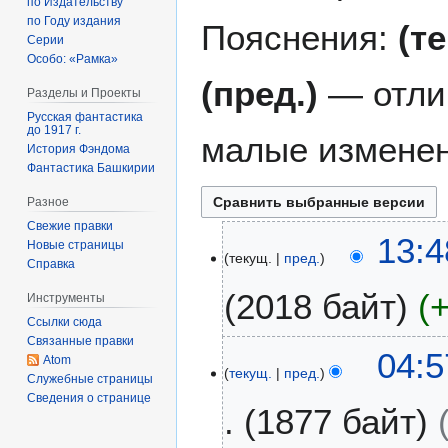
по Издательству
по Году издания
Пояснения:
(т
Серии
Особо: «Рамка»
(пред.)
— отли
Разделы и Проекты
Русская фантастика
до 1917 г.
малые изменен
История Фэндома
Фантастика Башкирии
Разное
Свежие правки
5
13:4
Новые страницы
текущ.
пред.
д
Справка
е
2018 байт
Инструменты
к
Ссылки сюда
а
Связанные правки
б
8
04:5
Atom
р
текущ.
пред.
с
Служебные страницы
я
е
Сведения о странице
1877 байт
2
н
0
т