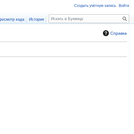
Создать учётную запись
Войти
П
росмотр кода
История
о
и
Справка
с
к