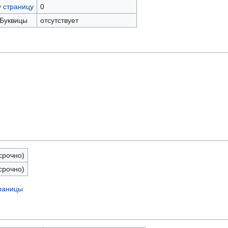
у страницу
0
 Буквицы
отсутствует
срочно)
срочно)
траницы