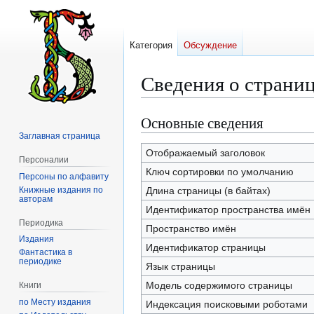
Категория
Обсуждение
Сведения о страни
Основные сведения
Перейти
Перейти
к
к
Заглавная страница
навигации
поиску
Отображаемый заголовок
Персоналии
Ключ сортировки по умолчанию
Персоны по алфавиту
Книжные издания по
Длина страницы (в байтах)
авторам
Идентификатор пространства имён
Периодика
Пространство имён
Издания
Идентификатор страницы
Фантастика в
периодике
Язык страницы
Модель содержимого страницы
Книги
по Месту издания
Индексация поисковыми роботами