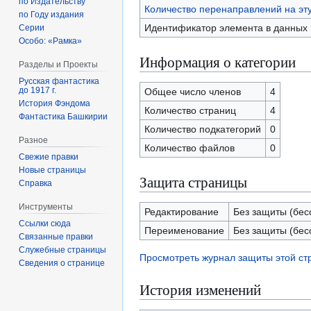
по Издательству
Количество перенаправлений на эт
по Году издания
Идентификатор элемента в данных
Серии
Особо: «Рамка»
Информация о категории
Разделы и Проекты
Русская фантастика
до 1917 г.
Общее число членов
4
История Фэндома
Количество страниц
4
Фантастика Башкирии
Количество подкатегорий
0
Разное
Количество файлов
0
Свежие правки
Новые страницы
Защита страницы
Справка
Инструменты
Редактирование
Без защиты (бес
Ссылки сюда
Переименование
Без защиты (бес
Связанные правки
Служебные страницы
Просмотреть журнал защиты этой с
Сведения о странице
История изменений