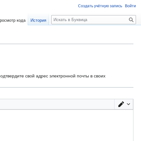
Создать учётную запись
Войти
П
росмотр кода
История
о
и
с
к
одтвердите свой адрес электронной почты в своих
Перек