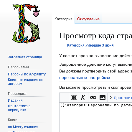
Категория
Обсуждение
Просмотр кода стр
←
Категория:Умершие 3 июня
Перейти
Перейти
У вас нет прав на выполнение дейс
Заглавная страница
к
к
Запрошенное действие могут выполня
Персоналии
навигации
поиску
Вы должны подтвердить свой адрес э
Персоны по алфавиту
персональных настройках
.
Книжные издания по
авторам
Вы можете просмотреть и скопироват
Периодика
Дополни
Издания
Фантастика в
периодике
Книги
по Месту издания