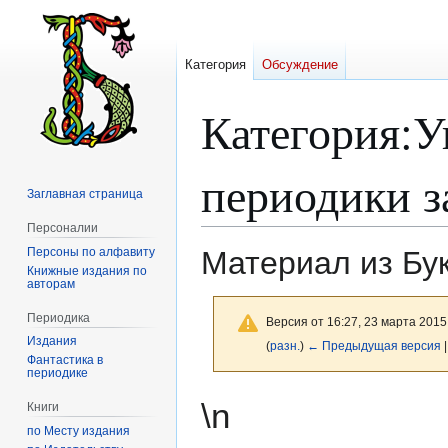
Категория
Обсуждение
Категория
:
У
периодики з
Заглавная страница
Персоналии
Персоны по алфавиту
Материал из Бу
Книжные издания по
авторам
Периодика
Версия от 16:27, 23 марта 2015
Издания
(
разн.
)
← Предыдущая версия
|
Фантастика в
периодике
Перейти
Перейти
\n
Книги
к
к
по Месту издания
навигации
поиску