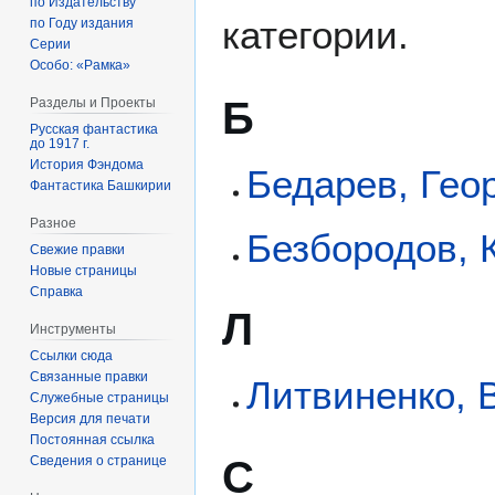
по Издательству
категории.
по Году издания
Серии
Особо: «Рамка»
Б
Разделы и Проекты
Русская фантастика
до 1917 г.
История Фэндома
Бедарев, Гео
Фантастика Башкирии
Разное
Безбородов, 
Свежие правки
Новые страницы
Справка
Л
Инструменты
Ссылки сюда
Связанные правки
Литвиненко, 
Служебные страницы
Версия для печати
Постоянная ссылка
С
Сведения о странице