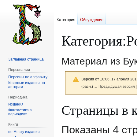
Категория
Обсуждение
Категория
:
Р
Материал из Бу
Заглавная страница
Персоналии
Персоны по алфавиту
Версия от 10:06, 17 апреля 201
Книжные издания по
(разн.) ← Предыдущая версия |
авторам
Периодика
Перейти
Перейти
Страницы в 
Издания
к
к
Фантастика в
периодике
навигации
поиску
Книги
Показаны 4 ст
по Месту издания