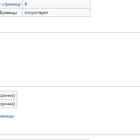
у страницу
0
 Буквицы
отсутствует
срочно)
срочно)
траницы