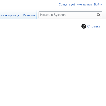
Создать учётную запись
Войти
П
росмотр кода
История
о
и
Справка
с
к