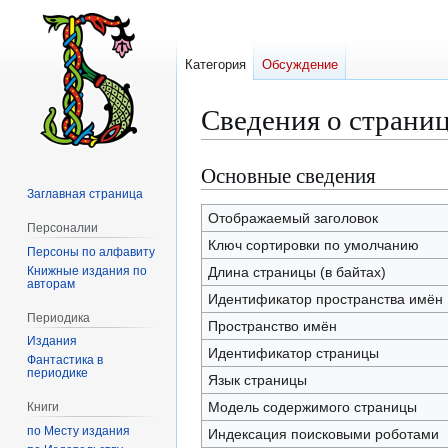
Категория
Обсуждение
Сведения о страни
Основные сведения
Перейти
Перейти
к
к
Заглавная страница
навигации
поиску
Отображаемый заголовок
Персоналии
Ключ сортировки по умолчанию
Персоны по алфавиту
Книжные издания по
Длина страницы (в байтах)
авторам
Идентификатор пространства имён
Периодика
Пространство имён
Издания
Идентификатор страницы
Фантастика в
периодике
Язык страницы
Модель содержимого страницы
Книги
по Месту издания
Индексация поисковыми роботами