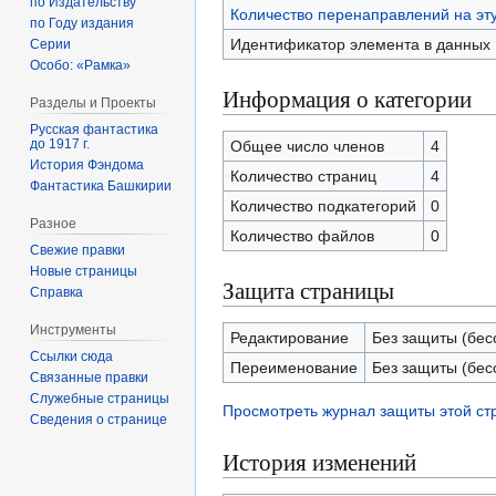
по Издательству
Количество перенаправлений на эт
по Году издания
Идентификатор элемента в данных
Серии
Особо: «Рамка»
Информация о категории
Разделы и Проекты
Русская фантастика
до 1917 г.
Общее число членов
4
История Фэндома
Количество страниц
4
Фантастика Башкирии
Количество подкатегорий
0
Разное
Количество файлов
0
Свежие правки
Новые страницы
Защита страницы
Справка
Инструменты
Редактирование
Без защиты (бес
Ссылки сюда
Переименование
Без защиты (бес
Связанные правки
Служебные страницы
Просмотреть журнал защиты этой с
Сведения о странице
История изменений