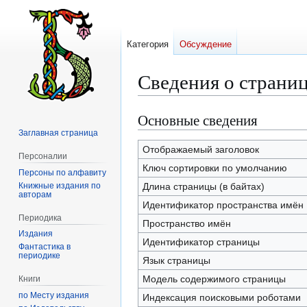
Категория
Обсуждение
Сведения о страниц
Основные сведения
Перейти
Перейти
к
к
Заглавная страница
навигации
поиску
Отображаемый заголовок
Персоналии
Ключ сортировки по умолчанию
Персоны по алфавиту
Книжные издания по
Длина страницы (в байтах)
авторам
Идентификатор пространства имён
Периодика
Пространство имён
Издания
Идентификатор страницы
Фантастика в
периодике
Язык страницы
Модель содержимого страницы
Книги
по Месту издания
Индексация поисковыми роботами