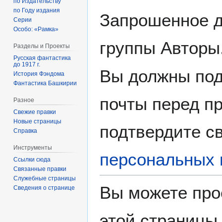
по Издательству
по Году издания
Запрошенное д
Серии
Особо: «Рамка»
группы Авторы
Разделы и Проекты
Русская фантастика
до 1917 г.
Вы должны под
История Фэндома
Фантастика Башкирии
почты перед пр
Разное
Свежие правки
Новые страницы
подтвердите св
Справка
Инструменты
персональных 
Ссылки сюда
Связанные правки
Служебные страницы
Вы можете про
Сведения о странице
этой страницы