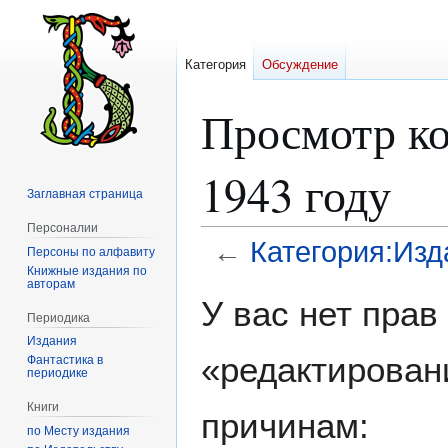
Категория
Обсуждение
Просмотр ко
1943 году
Заглавная страница
Персоналии
←
Категория:Изд
Персоны по алфавиту
Книжные издания по
авторам
Перейти
Перейти
У вас нет пра
к
к
Периодика
навигации
поиску
Издания
«редактирован
Фантастика в
периодике
Книги
причинам:
по Месту издания