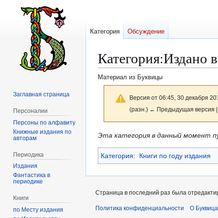
Категория
Обсуждение
Категория
:
Издано в
Материал из Буквицы
Заглавная страница
Версия от 06:45, 30 декабря 20
(разн.) ← Предыдущая версия |
Персоналии
Персоны по алфавиту
Книжные издания по
Перейти
Перейти
Эта категория в данный момент п
авторам
к
к
Периодика
Категория
:
Книги по году издания
навигации
поиску
Издания
Фантастика в
периодике
Страница в последний раз была отредактир
Книги
Политика конфиденциальности
О Буквица
по Месту издания