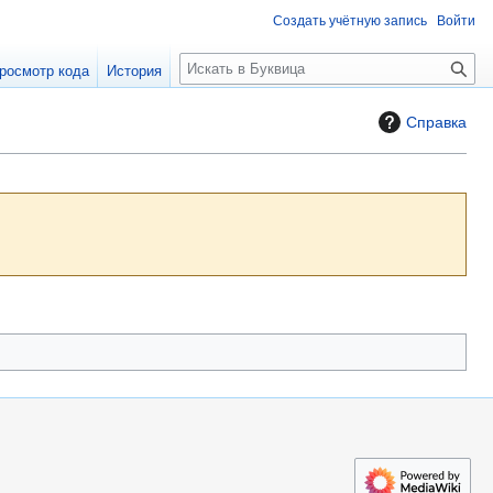
Создать учётную запись
Войти
П
росмотр кода
История
о
и
Справка
с
к